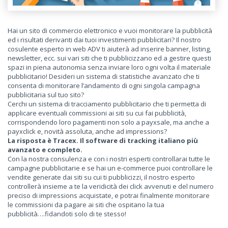
Hai un sito di commercio elettronico e vuoi monitorare la pubblicità
ed i risultati derivanti dai tuoi investimenti pubblicitari? Il nostro
cosulente esperto in web ADV ti aiuterà ad
inserire banner, listing,
newsletter, ecc. sui vari siti che ti pubblicizzano ed a gestire questi
spazi in piena autonomia senza inviare loro ogni volta il materiale
pubblicitario!
Desideri un sistema di statistiche avanzato che ti
consenta di monitorare l’andamento di ogni singola campagna
pubblicitaria sul tuo sito?
Cerchi un sistema di tracciamento pubblicitario che ti permetta di
applicare eventuali commissioni ai siti su cui fai pubblicità,
corrispondendo loro pagamenti non solo a payxsale, ma anche a
payxclick e, novità assoluta, anche ad impressions?
La risposta è Tracex. Il software di tracking italiano più
avanzato e completo.
Con la nostra consulenza e con i nostri esperti controllarai tutte le
campagne pubblicitarie e se hai un e-commerce puoi controllare le
vendite generate dai siti su cui ti pubblicizzi, il nostro esperto
controllerà insieme a te la veridicità dei click avvenuti e del numero
preciso di impressions acquistate, e potrai finalmente monitorare
le commissioni da pagare ai siti che ospitano la tua
pubblicità….fidandoti solo di te stesso!