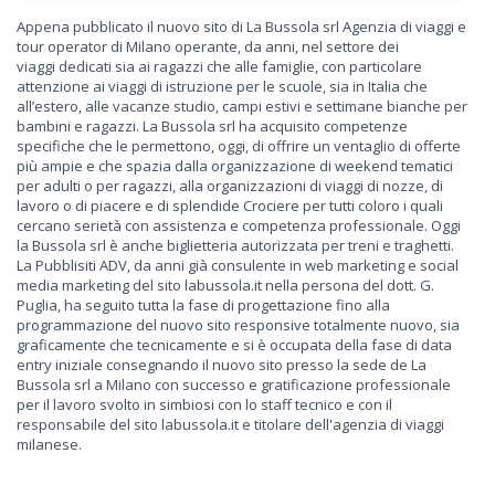
Appena pubblicato il nuovo sito di La Bussola srl Agenzia di viaggi e
tour operator di Milano operante, da anni, nel settore dei
viaggi
dedicati sia ai ragazzi che alle famiglie, con particolare
attenzione ai viaggi di istruzione per le scuole, sia in Italia che
all’estero, alle vacanze studio, campi estivi e settimane bianche per
bambini e ragazzi. La Bussola srl ha acquisito competenze
specifiche che le permettono, oggi, di offrire un ventaglio di offerte
più ampie e che spazia dalla organizzazione di weekend tematici
per adulti o per ragazzi, alla organizzazioni di viaggi di nozze, di
lavoro o di piacere e di splendide Crociere per tutti coloro i quali
cercano serietà con assistenza e competenza professionale. Oggi
la Bussola srl è anche biglietteria autorizzata per treni e traghetti.
La Pubblisiti ADV, da anni già consulente in web marketing e social
media marketing del sito labussola.it nella persona del dott. G.
Puglia, ha seguito tutta la fase di progettazione fino alla
programmazione del nuovo sito responsive totalmente nuovo, sia
graficamente che tecnicamente e si è occupata della fase di data
entry iniziale consegnando il nuovo sito presso la sede de La
Bussola srl a Milano con successo e gratificazione professionale
per il lavoro svolto in simbiosi con lo staff tecnico e con il
responsabile del sito labussola.it e titolare dell'agenzia di viaggi
milanese.