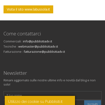
Visita il sito www.labussola.it
Come contattarci
Commerciali :
info@pubblisitiadv.it
Tecniche :
webmaster@pubblisitiadv.it
Fatturazione :
fatturazione@pubblisitiadv.it
Newsletter
Rimani aggiornato sulle nostre ultime info e novità dal blog e non
solo!
Utilizzo dei cookie su Pubblisiti.it
Iscriviti