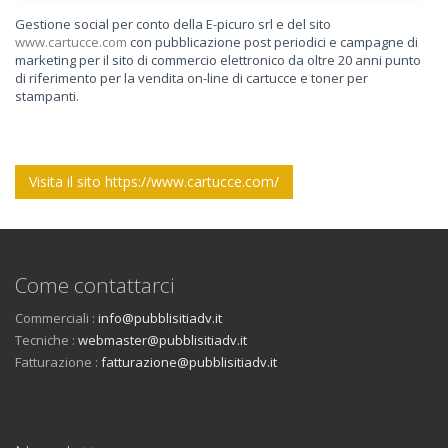
Gestione social per conto della E-picuro srl e del sito
www.cartucce.com
con pubblicazione post periodici e campagne di
marketing per il sito di commercio elettronico da oltre 20 anni punto
di riferimento per la vendita on-line di cartucce e toner per
stampanti.
Visita il sito https://www.cartucce.com/
Come contattarci
Commerciali :
info@pubblisitiadv.it
Tecniche :
webmaster@pubblisitiadv.it
Fatturazione :
fatturazione@pubblisitiadv.it